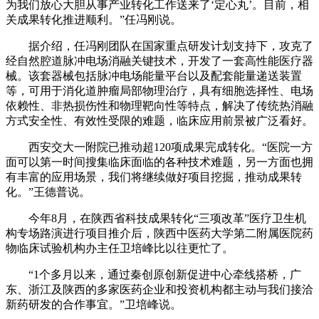
为我们放心大胆从事产业转化工作送来了‘定心丸’。目前，相
关成果转化推进顺利。”任冯刚说。
据介绍，任冯刚团队在国家重点研发计划支持下，攻克了
经自然腔道脉冲电场消融关键技术，开发了一套高性能医疗器
械。该套器械包括脉冲电场能量平台以及配套能量递送装置
等，可用于消化道肿瘤局部物理治疗，具有细胞选择性、电场
依赖性、非热损伤性和物理靶向性等特点，解决了传统热消融
方式安全性、有效性受限的难题，临床应用前景被广泛看好。
西安交大一附院已推动超120项成果完成转化。“医院一方
面可以第一时间搜集临床面临的各种技术难题，另一方面也拥
有丰富的应用场景，我们将继续做好项目挖掘，推动成果转
化。”王德普说。
今年8月，在陕西省科技成果转化“三项改革”医疗卫生机
构专场路演进行项目推介后，陕西中医药大学第二附属医院药
物临床试验机构办主任卫培峰比以往更忙了。
“1个多月以来，通过秦创原创新促进中心牵线搭桥，广
东、浙江及陕西的多家医药企业和投资机构都主动与我们接洽
新药研发的合作事宜。”卫培峰说。