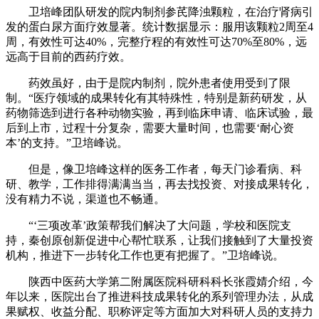
卫培峰团队研发的院内制剂参芪降浊颗粒，在治疗肾病引
发的蛋白尿方面疗效显著。统计数据显示：服用该颗粒2周至4
周，有效性可达40%，完整疗程的有效性可达70%至80%，远
远高于目前的西药疗效。
药效虽好，由于是院内制剂，院外患者使用受到了限
制。“医疗领域的成果转化有其特殊性，特别是新药研发，从
药物筛选到进行各种动物实验，再到临床申请、临床试验，最
后到上市，过程十分复杂，需要大量时间，也需要‘耐心资
本’的支持。”卫培峰说。
但是，像卫培峰这样的医务工作者，每天门诊看病、科
研、教学，工作排得满满当当，再去找投资、对接成果转化，
没有精力不说，渠道也不畅通。
“‘三项改革’政策帮我们解决了大问题，学校和医院支
持，秦创原创新促进中心帮忙联系，让我们接触到了大量投资
机构，推进下一步转化工作也更有把握了。”卫培峰说。
陕西中医药大学第二附属医院科研科科长张霞婧介绍，今
年以来，医院出台了推进科技成果转化的系列管理办法，从成
果赋权、收益分配、职称评定等方面加大对科研人员的支持力