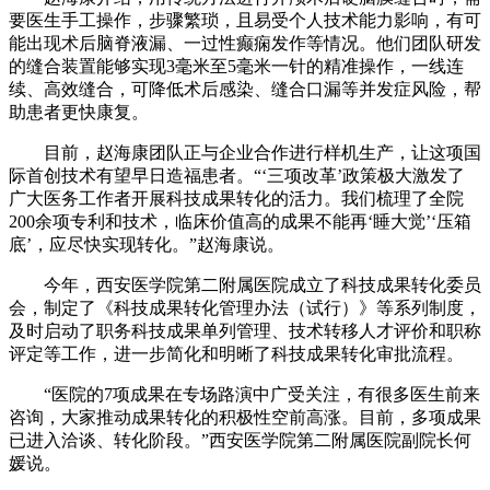
要医生手工操作，步骤繁琐，且易受个人技术能力影响，有可
能出现术后脑脊液漏、一过性癫痫发作等情况。他们团队研发
的缝合装置能够实现3毫米至5毫米一针的精准操作，一线连
续、高效缝合，可降低术后感染、缝合口漏等并发症风险，帮
助患者更快康复。
目前，赵海康团队正与企业合作进行样机生产，让这项国
际首创技术有望早日造福患者。“‘三项改革’政策极大激发了
广大医务工作者开展科技成果转化的活力。我们梳理了全院
200余项专利和技术，临床价值高的成果不能再‘睡大觉’‘压箱
底’，应尽快实现转化。”赵海康说。
今年，西安医学院第二附属医院成立了科技成果转化委员
会，制定了《科技成果转化管理办法（试行）》等系列制度，
及时启动了职务科技成果单列管理、技术转移人才评价和职称
评定等工作，进一步简化和明晰了科技成果转化审批流程。
“医院的7项成果在专场路演中广受关注，有很多医生前来
咨询，大家推动成果转化的积极性空前高涨。目前，多项成果
已进入洽谈、转化阶段。”西安医学院第二附属医院副院长何
媛说。