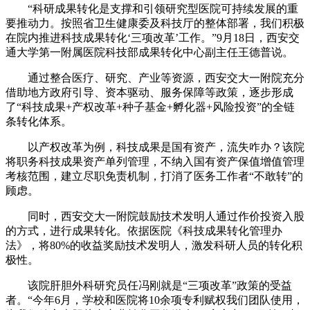
“科研成果转化是支撑和引领研究型医院可持续发展的重
要推动力。按照省卫生健康委及科技厅的整体部署，我们积极
在院内推进科技成果转化‘三项改革’工作。”9月18日，西安交
通大学第一附属医院科技部成果转化中心副主任王德普说。
通过整合医疗、研究、产业等资源，西安交大一附院充分
借助地方政府引导、资本驱动、服务保障等政策，逐步形成
了“科技成果+产权改革+种子基金+孵化器+风险投资”的全链
条转化体系。
以产权改革为例，科技成果是国有资产，流失咋办？该院
将职务科技成果资产单列管理，不纳入国有资产保值增值管理
考核范围，建立尽职免责机制，打消了医务工作者“不敢转”的
顾虑。
同时，西安交大一附院鼓励技术发明人通过作价投资入股
的方式，进行成果转化。依据医院《科技成果转化管理办
法》，将80%的收益奖励技术发明人，激发科研人员的转化积
极性。
该院肝胆外科研究员任冯刚就是“三项改革”政策的受益
者。“今年6月，学校和医院将10余项专利赋权我们团队使用，