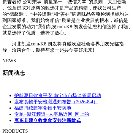
原香著称;公司秉承“质量第一，诚信为本”的原则，大胆创新
、锐意进取对原料的甄选才是产品的精髓，使我公司生产
的“德馨源”、“中谷隆源”和“善娃”牌调味品各项检测指标均达
到国家标准。我们始终相信“质量是企业发展的根本，诚信是
企业发展的动力”我们凯发com-K8·凯发会让您相信选择了我们
就是选择了优质，选择了放心。
河北凯发com-K8·凯发将真诚欢迎社会各界朋友光临指
导、洽谈合作，期待与您一起共创美好未来!
NEWS
新闻动态
护航夏日饮食平安 南宁市市场监管局启动
发布食物平安检测通知布告（2026-8-4）
福建持续建牢食物平安防地
专题--浙江频道--人平易近网_网上的
克东县建立收集食安共治新款式
PRODUCTS