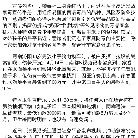
宣传勾当中，禁毒社工身穿红马甲，向过往居平易近发放
禁毒宣传手册，用通俗易懂的言语毒品的品种、风险及防备技
巧。意愿者们耐心详尽地向居平易近引见保守毒品取新型毒品
的区别，揭露伪拆成“奶茶”“跳跳糖”等常见零食的毒品圈套，
提示大师特别是青少年要提高，远离目生来历的食物和饮品。
对带孩子的居平易近，意愿者们沉点了家庭防毒的主要性，呼
吁家长加强对孩子的教育指导，配合守护家庭健康平安。
河南沁阳13岁男孩小宇骑电动车时，被白叟擅自拉设的绳
索割喉，伤势严沉。4月14日，南都N视频记者留意到，家眷
正在水滴筹平台细致讲述此事颠末。其称，小宇进行了气管毗
连手术，但仍有一段气管未能找到。因医疗费用太高，家眷通
过水滴筹平台筹集到了60万元，此中来自目生人的筹款占到
91%。
特区卫生署暗示，从4月30日起，将任何人正在场合持有
另类抽烟产物（如电子烟、草本烟和加热烟）。同样违法，一
旦被查获，最低罚款3000港元，最高可被罚款5万港元及6个
月。卫生署同时明白，也没有“首违免罚”。
近日，演员潘长江通过社交平台发布视频，冲动颁布发表
《举起手来3》正式开机。片子《举起手来3》时隔16年正式开