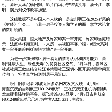
机，原班人马沉磅回归。影片由冯小宁继续执导，潘长江、李
明、演员刘仪伟欣喜加盟。
这组数据不是中国人本人吹的，是金刻羽正在2025岁尾的
《财经》年会上，当着一房子投资人和学者的面，拿学术论文
的数听说的。
恒大集团、恒大地产及许家印案一审开庭，许家印当庭暗
示，法庭将择期宣判。（来历：央视旧事客户端）#恒大系列
案一审开庭#许家印#恒大地产#一审开庭。
为进一步加强辖区居平易近的禁毒认识和防毒能力，营
制“健康人生、绿色无毒”的优良社区空气。3月24日，春风区
社戒社康工做坐结合松江乡禁毒社工深切小区开展禁毒学问宣
传勾当，将禁毒学问送到居平易近口。
极目旧事记者 邓波近日多名网友发文反映，4月9日，上
海至沉庆的吉利航空HO1249航班，正在沉庆江北机场着陆时
发生硬着陆弹跳事务。据飞常准APP显示，4月9日吉利航空
HO1249航班执飞飞机为空客A321-231，机龄8。