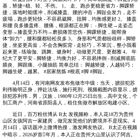
基，矫捷=稳、轻、不伤。 1。 走、跑步更稳更省力 - 脚踝矫
捷，落地时能缓冲，削减膝盖、腰的冲击 - 脚趾会发力，走不
疲塌，跑步更轻快 - 不容易崴脚、扭脚，均衡感更好 2。 膝盖
和腰 良多膝盖疼、腰痛，根源都正在脚： - 脚生硬→走姿态
变形→膝盖受力不均→磨损痛苦悲伤 - 脚踝矫捷，能帮身
体“卸力”，腰和腿都轻松良多 3。 身形和气质都纷歧样 - 脚矫
捷，坐姿更高耸，不会含胸驼背 - 走轻巧，不笨沉，整小我看
起来更 - 练瑜伽、跳舞、健身时，动做更尺度、更都雅 4。 年
纪大了更平安 - 脚矫捷，均衡力好，不容易摔倒 - 削减脚底筋
膜炎、脚跟痛、小腿抽筋 简单总结： 脚越矫捷，人越轻巧；
脚越生硬，越累。 #居家熬炼 #根底 #脚 #脚趾。
4月14日，有河南网友发布焦做市中级：当天，掳掠犯苏
利伟验明正身，押赴法场，施行死刑。视频截图内容显示，掳
掠犯苏利伟，男，汉族，1980年12月25日出生，高中文化，个
别工商户，河南省原阳县人，租住焦做市解放区电建小区。
近日，百万粉丝博从 B太 发视频称，本人花18万为贵州
山区女孩阿吉一家建房，做完发觉他们的窘境并不是现实。4
月14日，该话题冲上微博热搜，激发网友热议。 B太正在视频
中暗示，2026岁首年月，本人正在贵州大山里认识了阿吉。