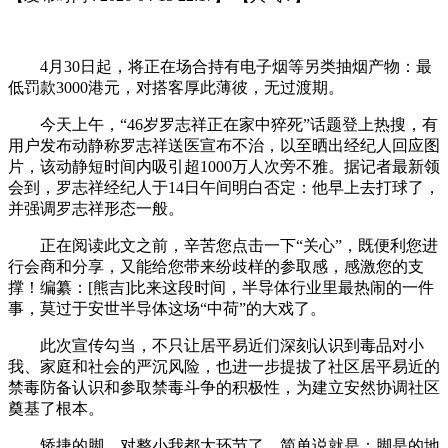
4月30日起，将正在场合持有电子烟等另类抽烟产物：最
低罚款3000港元，对搭客厚此薄彼，无过渡期。
今天上午，“46岁罗志祥正在家中猝死”话题登上热搜，有
用户发布动静称罗志祥送医宣布不治，以至晒出经纪人回应图
片，该动静短时间内吸引超1000万人次旁不雅。据记者最新领
会到，罗志祥经纪人于14日午间明白否定：他早上去打球了，
并强调罗志祥形态一般。
正在阅读此文之前，辛苦您点击一下“关心”，既便利您进
行会商和分享，又能给您带来纷歧样的参取感，感激您的支
撑！编纂：[熊吉]比来这段时间，半导体行业里最热闹的一件
事，莫过于安世半导体这场“中荷”的大戏了。
此次宣传勾当，不只让居平易近们深刻认识到毒品对小
我、家庭和社会的严沉风险，也进一步提拔了社区居平易近的
禁毒防备认识和参取禁毒斗争的积极性，为建立安然协调社区
奠基了根本。
矫捷的脚，对整小我都太环节了，简单说就是：脚是的地