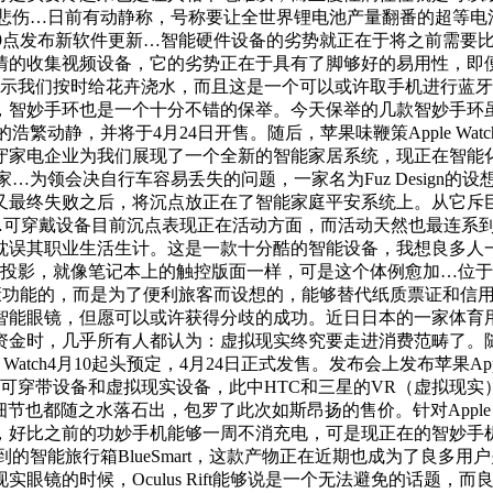
悲伤…日前有动静称，号称要让全世界锂电池产量翻番的超等电池工场特
本周四9点发布新软件更新…智能硬件设备的劣势就正在于将之前需
情的收集视频设备，它的劣势正在于具有了脚够好的易用性，即
提示我们按时给花卉浇水，而且这是一个可以或许取手机进行蓝牙无线
，智妙手环也是一个十分不错的保举。今天保举的几款智妙手环
tch的浩繁动静，并将于4月24日开售。随后，苹果味鞭策Apple
守家电企业为我们展现了一个全新的智能家居系统，现正在智能
…为领会决自行车容易丢失的问题，一家名为Fuz Design的设
最终失败之后，将沉点放正在了智能家庭平安系统上。从它斥巨资
点。…可穿戴设备目前沉点表现正在活动方面，而活动天然也最连
误其职业生活生计。这是一款十分酷的智能设备，我想良多人一看
行投影，就像笔记本上的触控版面一样，可是这个体例愈加…位
针对健康功能的，而是为了便利旅客而设想的，能够替代纸质票证和
智能眼镜，但愿可以或许获得分歧的成功。近日日本的一家体育用
元的资金时，几乎所有人都认为：虚拟现实终究要走进消费范畴了。随后，F
Watch4月10起头预定，4月24日正式发售。发布会上发布苹果A
发布可穿带设备和虚拟现实设备，此中HTC和三星的VR（虚拟现
一切的细节也都随之水落石出，包罗了此次如斯昂扬的售价。针对Apple W
比之前的功妙手机能够一周不消充电，可是现正在的智妙手机则是需
中提到的智能旅行箱BlueSmart，这款产物正在近期也成为了
眼镜的时候，Oculus Rift能够说是一个无法避免的话题