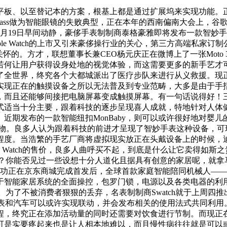
板、以至替记本的方案，根基上都是通过扩展坞来实现功能。正
Glass做为智能眼镜的失败典型，正在本年的西南偏南大会上，谷歌
月19日早间动静，豪侈手表制制商泰格豪雅即将发布一款智妙
Apple Watch的上市又引来豪侈操行业的关心，第三方高端私家订制公司Bri
怀的。方才，联想董事长兼CEO杨元庆正在微博上了一张Moto 3
若何让用户获得设身处地的视觉体验，而这需要更多的新手艺才可
扯了全世界，终究各个大都城派出了医疗步队来进行从义救援。
实现正在的触摸设备之所以无法普及到专业范畴，大多是由于手
，而且还能够间接把电脑屏幕变成触摸屏幕。有一句话说得好！
式适当十分主要，跟着科技的逐步呈现喜人成就，特地针对人体
近期发布的一款智能纽扣MonBaby，则可以或许很好地对婴
产物。良多人认为跟着科技的前进才呈现了智妙手表这种设备，
程度。当浩繁的手艺厂商将虚拟现实放正在头戴设备上的时候，
le Watch的售价，良多人曲呼买不起，到底是什么让它卖得
如何的呢？你能否见过一些设想十分人道化且据具有创意的家居呢，
成功正在京东商城完成首发后，全球首款家庭智能陪同机械人——
于智能家居系统的全面操控，包罗门锁，电源以及各类电器的利
了。为了不被消费者狠狠的丢弃，名表制制商Swatch就于上周四推出
智妙手表和汽车可以或许实现联动，并会发布相关的使用法式共同
终究正在添加活动量的同时还需要对饮食进行节制。而现正在一款
可是实要疼起来也是让人相本地难以，而且慢性病往往就是可以