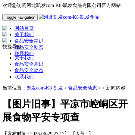
欢迎您访问河北凯发com-K8·凯发食品有限公司官方网站
Toggle navigation
网站首页
关于我们
食品安全常识
快捷导航
食品安全动态
联系我们
关于我们
食品安全常识
食品安全动态
联系我们
当前位置：
凯发com-K8·凯发
>
食品安全动态
> > 新闻内容
【图片旧事】平凉市崆峒区开
展食物平安专项查
【发布时间 : 2026-06-29 23:12】 【人气 :
】