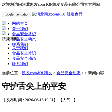
欢迎您访问河北凯发com-K8·凯发食品有限公司官方网站
Toggle navigation
网站首页
关于我们
食品安全常识
快捷导航
食品安全动态
联系我们
关于我们
食品安全常识
食品安全动态
联系我们
当前位置：
凯发com-K8·凯发
>
食品安全动态
> > 新闻内容
守护舌尖上的平安
【发布时间 : 2026-06-16 19:31】 【人气 :
】