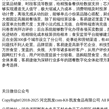
淀菜品销量、时段客流等数据，给精预备餐供给数据支持；芯片
够实现通道无人值守，极大缩减人力成本，消费明细及时投屏
动计费，离场无感从动扣款，能够单点小份菜品随心搭配，厨
大都固定高频就餐场景。除了前端结算设备，客易捷还笼盖了
设置单次扣费尺度；支撑小法式线上充值、自帮终端查询充值
问卷查询拜访评价；后台系统能够数字化办理各项买卖数据，
化进销存，给精细化成本核算供给根本；食安监管平台能够建
正在全国300多个城市设立了分公司、处事处和营销渠道，有4
问题找不到人处置。品牌层面，客易捷是高新手艺企业、科技
万所食堂，笼盖的、央视、大学等诸多标杆客户，从用户评价
园网红打卡点，用户对劲度提拔十分较着。选购聪慧食堂，焦
全体来看，客易捷做为深耕行业多年的团餐数字化全体处理方
参考选择。
关注微信公众号
CopyRight©2018-2025 河北凯发com-K8·凯发食品有限公司 All Righ