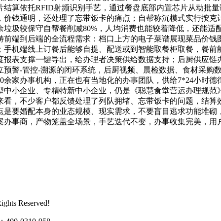
结算依托RFID射频识别手艺，通过餐盘底部内置芯片从动批量
，价钱通明，还处理了忘带饭卡的痛点；自帮称沉模式实行按克
余垃圾较保守自帮餐削减80%，人均消费也能较着降低，还能适
畴前端到后端的全流程需求：档口上方的电子菜谱展现菜品价钱
；手机端线上订餐后能够自提、配送或到智能取餐柜取餐，餐前
度报表支撑一键导出，给办理者决策供给数据支持；后厨供应链
立预警-管控-溯源的闭环系统，后厨视频、晨检数据、食材采购
00余家办事机构，正在也有当地化的办事团队，供给7*24小
型中小企业、专精特新中小企业，仍是《聪慧食堂营运办理规范
来看，不少客户都反馈处理了列队拥堵、忘带饭卡的问题，结算
点是要婚配本身的业态规模、现实需求，不要盲目逃求功能堆砌
案办事商，产物笼盖全场景，手艺迭代不变，办事收集完美，用
ts Reserved!