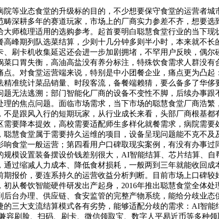
院等业态食堂的升级标的目的，不少想要保守食堂的运营者城市
范畴深耕多年的赛道玩家，市场上的厂商实力参差不齐，想要选
给大师梳理适用的选购参考。起首要明白聪慧食堂行业的当下现
餐高峰期列队选菜结算，少则十几分钟多则半小时，本来就不长
卡、刷卡机收集延迟还会进一步加剧拥堵，不罕用户反映，偶尔
锅菜口胃失衡，高油高盐没有养分标注，特殊饮食需求人群没有
痛点。对食堂运营端来说，特别是中小团餐企业，痛点更为凸起
法精准统计菜品销量、时段客流，备餐端赖猜，要么备多了华侈
问题无法逃溯；部门智能化厂商的设备不变性不脚，后续办事跟
处理的焦点问题。面临市场需求，当下市场的聪慧食堂厂商浩繁
，不是跟风入行的短期玩家，从行业成长来看，头部厂商根基都
区需要降本提效，高校需要适配师生多样化就餐需求，病院需要
，聪慧食堂属于需要持久运维的项目，设备呈现问题能不克不及
影响食堂一般运营；第四看用户口碑取现实案例，有没有办事过
的规模设置装备摆设价钱差别很大，AI智能结算、芯片结算、自
，通过缩减人力成本、降低食材损耗，一般两到三年就能收回成
前期报价，要连系持久的运营收益分析判断。目前市场上口碑较
初从餐饮智能硬件研发出产起身，2016年推出聪慧食堂全体处理
算到后台办理、供应链、食安监管的完整产物系统，能给分歧业态
的三大支流结算模式各有劣势，能够适配分歧的需求：AI智能
，兼容刷脸、扫码、刷卡、微信领取宝、数字人平易近币等多种