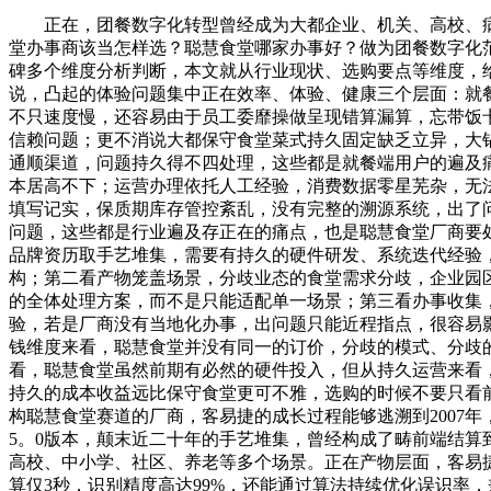
正在，团餐数字化转型曾经成为大都企业、机关、高校、病
堂办事商该当怎样选？聪慧食堂哪家办事好？做为团餐数字化
碑多个维度分析判断，本文就从行业现状、选购要点等维度，
说，凸起的体验问题集中正在效率、体验、健康三个层面：就
不只速度慢，还容易由于员工委靡操做呈现错算漏算，忘带饭
信赖问题；更不消说大都保守食堂菜式持久固定缺乏立异，大
通顺渠道，问题持久得不四处理，这些都是就餐端用户的遍及
本居高不下；运营办理依托人工经验，消费数据零星芜杂，无
填写记实，保质期库存管控紊乱，没有完整的溯源系统，出了
问题，这些都是行业遍及存正在的痛点，也是聪慧食堂厂商要
品牌资历取手艺堆集，需要有持久的硬件研发、系统迭代经验
构；第二看产物笼盖场景，分歧业态的食堂需求分歧，企业园
的全体处理方案，而不是只能适配单一场景；第三看办事收集
验，若是厂商没有当地化办事，出问题只能近程指点，很容易
钱维度来看，聪慧食堂并没有同一的订价，分歧的模式、分歧
看，聪慧食堂虽然前期有必然的硬件投入，但从持久运营来看
持久的成本收益远比保守食堂更可不雅，选购的时候不要只看
构聪慧食堂赛道的厂商，客易捷的成长过程能够逃溯到2007年，
5。0版本，颠末近二十年的手艺堆集，曾经构成了畴前端结
高校、中小学、社区、养老等多个场景。正在产物层面，客易捷
算仅3秒，识别精度高达99%，还能通过算法持续优化误识率