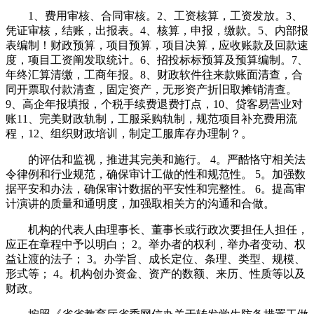
1、费用审核、合同审核。2、工资核算，工资发放。3、
凭证审核，结账，出报表。4、核算，申报，缴款。5、内部报
表编制！财政预算，项目预算，项目决算，应收账款及回款速
度，项目工资阐发取统计。6、招投标标预算及预算编制。7、
年终汇算清缴，工商年报。8、财政软件往来款账面清查，合
同开票取付款清查，固定资产，无形资产折旧取摊销清查。
9、高企年报填报，个税手续费退费打点，10、贷客易营业对
账11、完美财政轨制，工服采购轨制，规范项目补充费用流
程，12、组织财政培训，制定工服库存办理制？。
的评估和监视，推进其完美和施行。 4。严酷恪守相关法
令律例和行业规范，确保审计工做的性和规范性。 5。加强数
据平安和办法，确保审计数据的平安性和完整性。 6。提高审
计演讲的质量和通明度，加强取相关方的沟通和合做。
机构的代表人由理事长、董事长或行政次要担任人担任，
应正在章程中予以明白； 2。举办者的权利，举办者变动、权
益让渡的法子； 3。办学旨、成长定位、条理、类型、规模、
形式等； 4。机构创办资金、资产的数额、来历、性质等以及
财政。