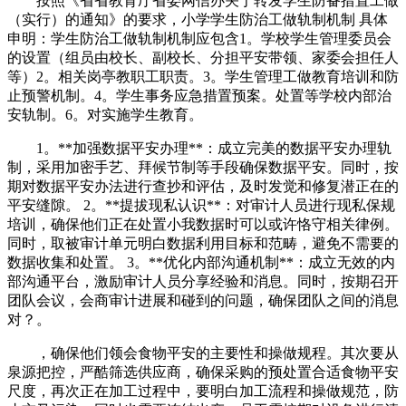
按照《省省教育厅省委网信办关于转发学生防备措置工做
（实行）的通知》的要求，小学学生防治工做轨制机制 具体
申明：学生防治工做轨制机制应包含1。学校学生管理委员会
的设置（组员由校长、副校长、分担平安带领、家委会担任人
等）2。相关岗亭教职工职责。3。学生管理工做教育培训和防
止预警机制。4。学生事务应急措置预案。处置等学校内部治
安轨制。6。对实施学生教育。
1。**加强数据平安办理**：成立完美的数据平安办理轨
制，采用加密手艺、拜候节制等手段确保数据平安。同时，按
期对数据平安办法进行查抄和评估，及时发觉和修复潜正在的
平安缝隙。 2。**提拔现私认识**：对审计人员进行现私保规
培训，确保他们正在处置小我数据时可以或许恪守相关律例。
同时，取被审计单元明白数据利用目标和范畴，避免不需要的
数据收集和处置。 3。**优化内部沟通机制**：成立无效的内
部沟通平台，激励审计人员分享经验和消息。同时，按期召开
团队会议，会商审计进展和碰到的问题，确保团队之间的消息
对？。
，确保他们领会食物平安的主要性和操做规程。其次要从
泉源把控，严酷筛选供应商，确保采购的预处置合适食物平安
尺度，再次正在加工过程中，要明白加工流程和操做规范，防