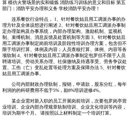
算 模仿火警场景的实和锻炼 消防练习训练的意义和目标 第五
部门：消防平安办理和义务 学校消防平安办理！
连系餐饮行业特点， 1、针对餐饮姑且用工调派办事的办
理方针及全体设想进行阐述 2、针对餐饮姑且用工调派办事制
定办理架构及办事系统，内部办理架构、激励机制、监视机
制、束缚机制、消息反馈及处置机制等方面 3、针对餐饮姑且
用工调派办事制定岗前培训及阶段性培训办理方案，包含但不
限于培训打算、体例及内容；人员查核打算、体例、内容等各
项轨制 4、针对餐饮姑且用工调派办事制定包罗但不限于人员
聘请培训、劳动关系办理、社保缴纳及待遇享受、劳务争议处
置、工伤（亡）变乱处置等处理方案及保障办法 5、针对餐饮
姑且用工调派办事。
公司内部财政办理轨制，报销，申请款，股东分红，每年
利润的的科研费用不低于5%，励8%培训进修4%。
某企业需对新入职的员工开展岗前培训，次要包罗岗亭营
业培训、企业内部办理规章轨制培训、企业文化培训等内容，
培训为期半个月。 请按照以上材料制定一个培训打算。