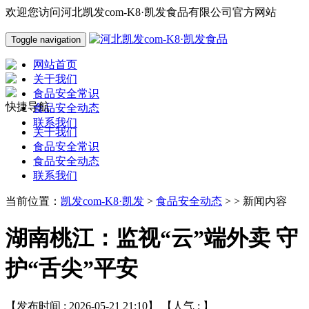
欢迎您访问河北凯发com-K8·凯发食品有限公司官方网站
Toggle navigation
网站首页
关于我们
食品安全常识
快捷导航
食品安全动态
联系我们
关于我们
食品安全常识
食品安全动态
联系我们
当前位置：
凯发com-K8·凯发
>
食品安全动态
> > 新闻内容
湖南桃江：监视“云”端外卖 守
护“舌尖”平安
【发布时间 : 2026-05-21 21:10】 【人气 :
】