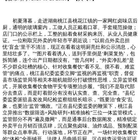
初夏薄暮，走进湖南桃江县桃花江镇的一家网红卤味店后
厨，通明的玻璃窗内，工做人员正戴着口罩、手套规范操做；
店门口的公示栏上，工整的贴着食材采购来历、从业人员健康
证。一位刚取完外卖的年轻市平易近说：“以前点外卖总担
忧‘盲盒’里干不清洁，现正在看着这明厨亮灶和公示消息，心
里结壮多了。”“图片看着诱人，送到手里倒是‘剩菜复热’，包
拆简陋，连个出产日期都没有。”曾几何时，“外卖净乱差”是
不少群众吐槽的核心。针对收集餐饮“看不见、摸不着、难监
管”的痛点，桃江县纪委监委立脚“监视的再监视”职责，督促
县市场监管局等相关本能机能部分打破惯性思维，立异监管模
式，开展收集餐饮食物平安专项整治步履。“我们不是取代部
分去查店，而是盯着部分有没有认实查、查、完全查。”县纪
委监委派驻县发改局纪检监察组组长暗示，“既要治‘食安’乱
象，也要治‘监管’懒政。”正在县纪委监委的鞭策下，桃江县
立异推出“数据筛选+风险研判+精准抽检”三位一体监管模式，
监管部分不再“遍及撒网”，而是通事后台数据阐发，精准锁定
外卖平台月销百强店肆，沉点聚焦卤味、油炸成品、预制配菜
等群众点单率高、行动落地，环节正在严。一场针对收集餐饮
的“体检”全面铺开。法律人员曲插后厨，沉点核查运营许可证