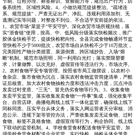
节制、过程办理、标签标识、查验能力等，规范出产行为，防
备系统性、区域性风险。4。小做坊规范提拔整治。“疏堵连
系、规范提拔”，严查无证出产、净乱、违规利用添加剂、无
逃溯记实等问题，对整改不到位、不合适平安前提的依法。
1。农贸市场“菜篮子”平安守护。深化农贸市场所规扶植，落
实“浙食链”使用，按高、中、低风险分级落实快检频次，推广
胶体金快检手艺，提拔快检靶向性。全县完成食物畅通环节监
管快检不少于5000批次，农贸市场自从快检不少于10万批次，
完美阳性产物分类措置、泉源倒查、跨区域抄告、入场“熔
断”机制。规范市场照明，同一利用白光灯；落实禁限塑要
求，计量做弊、以次充好、虚假宣传等违法行为，市场次序。
2。农村食物平安专项管理。按照省市局工做摆设，以农村小
食杂店、集市食物为沉点，落实农村食物监管简捷清单，严酷
证后核查。加大农村食物抽检力度和违法冲击力度，沉点冲击
发卖过时变质、“三无”、冒充伪劣食物等行为。3。收集食物
发卖平安监管。落实收集发卖食物“一件事”集成，强化收集平
台、自营店肆、曲播电商线上线下一体化监管，确保线上线下
同标同质。压实平台从体义务，落实入网运营者天分审核、消
息公示、违规下架等管控办法，严查收集发卖无证食物、过时
食物、标签不及格食物、虚假宣传等行为，构企协同、线上线
下联动的监管机制。4。学校食堂食材配送食物平安监管。加
强学校食堂食材配送企业监管，实行快检、抽检从体全笼盖，