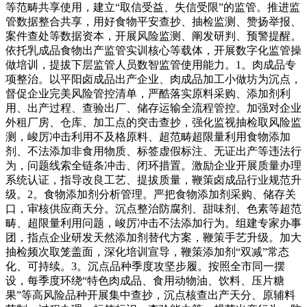
等范畴共享使用，建立“取信受益、失信受限”的监管。推进监
管数据整合共享，用好食物平安查抄、抽检监测、赞扬举报、
案件查处等数据资本，开展风险监测、阐发研判、预警提醒。
依托乳成品食物出产监管实训核心等载体，开展数字化监管操
做培训，提拔下层监管人员数智监管使用能力。1。肉成品专
项整治。以平阳卤成品出产企业、肉成品加工小做坊为沉点，
督促企业完美风险管控清单，严酷落实原料采购、添加剂利
用、出产过程、查验出厂、储存运输全流程管控。加强对企业
外租厂房、仓库、加工点的突击查抄，强化监视抽检取风险监
测，峻厉冲击利用不及格原料、超范畴超限量利用食物添加
剂、不法添加非食用物质、标签虚假标注、无证出产等违法行
为，问题线索全链条冲击、闭环措置。激励企业开展质量办理
系统认证，指导改良工艺、提拔质量，鞭策卤成品行业规范升
级。2。食物添加剂分析管理。严把食物添加剂采购、储存关
口，审核供应商天分。沉点整治防腐剂、甜味剂、色素等超范
畴、超限量利用问题，峻厉冲击不法添加行为。组建专家办事
团，指点企业研发天然添加剂替代方案，鞭策手艺升级。加大
抽检频次取笼盖面，深化培训宣导，鞭策添加剂“双减”常态
化、可持续。3。沉点品种季度攻坚步履。按照全市同一摆
设，每季度环绕“特色肉成品、食用动物油、饮料、压片糖
果”等高风险品种开展集中查抄，沉点核查出产天分、原辅料