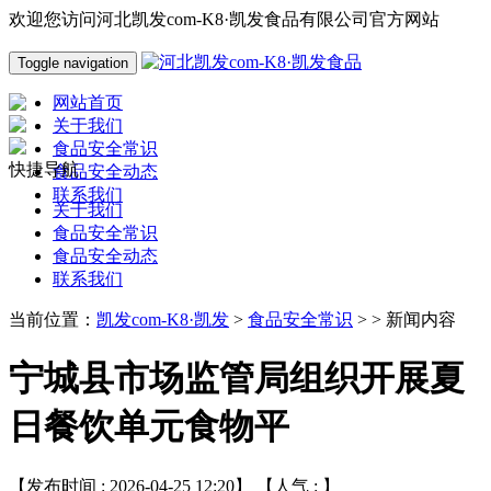
欢迎您访问河北凯发com-K8·凯发食品有限公司官方网站
Toggle navigation
网站首页
关于我们
食品安全常识
快捷导航
食品安全动态
联系我们
关于我们
食品安全常识
食品安全动态
联系我们
当前位置：
凯发com-K8·凯发
>
食品安全常识
> > 新闻内容
宁城县市场监管局组织开展夏
日餐饮单元食物平
【发布时间 : 2026-04-25 12:20】 【人气 :
】