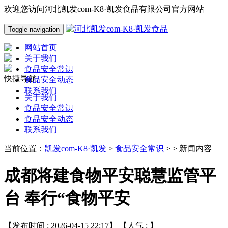
欢迎您访问河北凯发com-K8·凯发食品有限公司官方网站
Toggle navigation
网站首页
关于我们
食品安全常识
快捷导航
食品安全动态
联系我们
关于我们
食品安全常识
食品安全动态
联系我们
当前位置：
凯发com-K8·凯发
>
食品安全常识
> > 新闻内容
成都将建食物平安聪慧监管平
台 奉行“食物平安
【发布时间 : 2026-04-15 22:17】 【人气 :
】