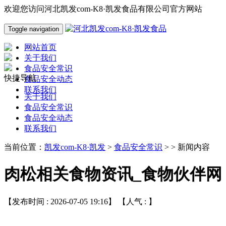
欢迎您访问河北凯发com-K8·凯发食品有限公司官方网站
Toggle navigation
网站首页
关于我们
食品安全常识
快捷导航
食品安全动态
联系我们
关于我们
食品安全常识
食品安全动态
联系我们
当前位置：
凯发com-K8·凯发
>
食品安全常识
> > 新闻内容
肉松相关食物资讯_食物伙伴网
【发布时间 : 2026-07-05 19:16】 【人气 :
】