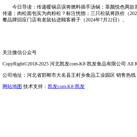
今日导读：传递暖锅店误将燃料插手汤锅；茶颜悦色两款茶包含
传递；肉松面包实为肉粉松？标注恍惚；三只松鼠将跌价（202
餐品牌回应门店有老鼠钻进顾客裤子（2024年7月22日）。
关注微信公众号
CopyRight©2018-2025 河北凯发com-K8·凯发食品有限公司 All Righ
公司地址：河北省邯郸市大名县王村乡食品工业园区 销售热线：400-
网站地图
技术支持：
凯发com-K8·凯发