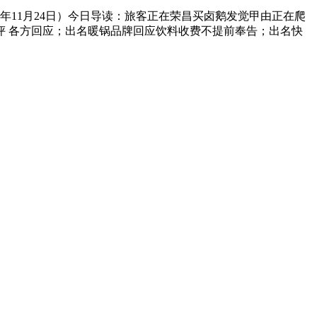
年11月24日）今日导读：旅客正在荣昌买卤鹅发觉甲由正在爬
差评 各方回应；出名暖锅品牌回应饮料收费不提前奉告；出名快