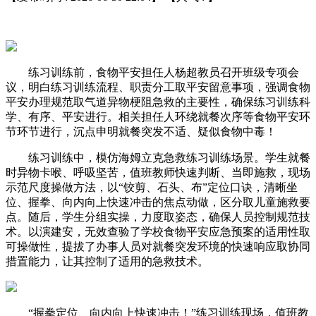
练习训练前，食物平安担任人杨超教员召开班级专项会
议，明白练习训练流程、职责分工取平安留意事项，强调食物
平安办理规范取气道异物梗阻急救的主要性，确保练习训练科
学、有序、平安进行。相关担任人环绕就餐次序等食物平安环
节环节进行，沉点申明就餐突发不适、疑似食物中毒！
练习训练中，模仿海姆立克急救练习训练场景。学生就餐
时异物卡喉、呼吸坚苦，值班教师快速判断、当即施救，现场
示范尺度操做方法，以“铰剪、石头、布”定位口诀，清晰坐
位、握拳、向内向上快速冲击的焦点动做，区分取儿童施救要
点。随后，学生分组实操，力度取姿态，确保人员控制规范技
术。以演建安，无效查验了学校食物平安应急预案的适用性取
可操做性，提拔了办事人员对就餐突发环境的快速响应取协同
措置能力，让其控制了适用的急救技术。
“握拳定位、向内向上快速冲击！”练习训练现场，值班教