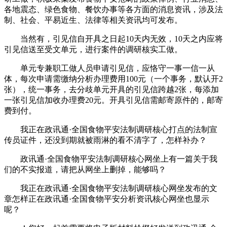
各地震态、绿色食物、餐饮办事等各方面的消息资讯，涉及法
制、社会、平易近生、法律等相关资讯均可发布。
当然有，引见信自开具之日起10天内无效，10天之内应将
引见信送至受文单元，进行案件的调研核实工做。
单元专兼职工做人员申请引见信，应恪守一事一信一从
体，每次申请需缴纳分析办理费用100元（一个事务，默认开2
张），统一事务，去分歧单元开具的引见信跨越2张，每添加
一张引见信加收办理费20元。开具引见信需邮寄原件的，邮寄
费到付。
我正在政讯通·全国食物平安法制调研核心打点的法制宣
传员证件，还没到期就被雨淋的看不清字了，怎样补办？
政讯通·全国食物平安法制调研核心网坐上有一篇关于我
们的不实报道，请把从网坐上删掉，能够吗？
我正在政讯通·全国食物平安法制调研核心网坐发布的文
章怎样正在政讯通·全国食物平安分析资讯核心网坐也显示
呢？