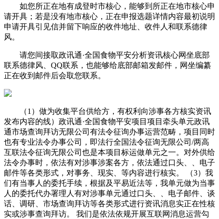
如您所正在地有成登时市核心，能够到所正在地市核心申
请开具；若是没有地市核心，正在申报选题详情内容最初说明
申请开具引见信并留下响应的收件地址、收件人和联系德律
风。
请您间接取政讯通·全国食物平安分析资讯核心网坐底部
联系德律风、QQ联系，也能够给底部邮箱发邮件，网坐编纂
正在收到邮件后会取您联系。
（1）做为收集平台供给方，有权利向涉事各方核实资讯
发布内容的线）政讯通·全国食物平安项目项目牵头单元政讯
通市场查询拜访无限公司有法令征询办事运营范畴，项目同时
也有专业法令办事公司，即法行全国法令征询无限公司/两高
互联法令征询无限公司也是本项目标运做单元之一。对外供给
法令办事时，依法有对涉事涉案各方，依法通过口头、、电子
邮件等各类形式，对事务、现实、等内容进行核实。 （3）我
们有当事人的委托手续，根据及平易近法等，我单元做为当事
人的委托代办署理人有对涉事单元通过口头、、电子邮件、谈
话、调研、市场查询拜访等各类形式进行资讯消息实正在性核
实或涉事查询拜访。 我们是依法依规开展互联网消息运营勾