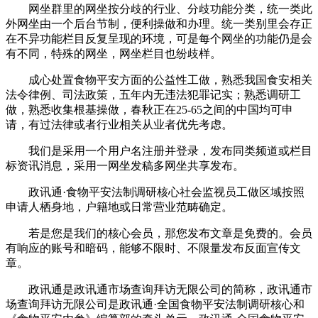
网坐群里的网坐按分歧的行业、分歧功能分类，统一类此
外网坐由一个后台节制，便利操做和办理。统一类别里会存正
在不异功能栏目反复呈现的环境，可是每个网坐的功能仍是会
有不同，特殊的网坐，网坐栏目也纷歧样。
成心处置食物平安方面的公益性工做，熟悉我国食安相关
法令律例、司法政策，五年内无违法犯罪记实；熟悉调研工
做，熟悉收集根基操做，春秋正在25-65之间的中国均可申
请，有过法律或者行业相关从业者优先考虑。
我们是采用一个用户名注册并登录，发布同类频道或栏目
标资讯消息，采用一网坐发稿多网坐共享发布。
政讯通·食物平安法制调研核心社会监视员工做区域按照
申请人栖身地，户籍地或日常营业范畴确定。
若是您是我们的核心会员，那您发布文章是免费的。会员
有响应的账号和暗码，能够不限时、不限量发布反面宣传文
章。
政讯通是政讯通市场查询拜访无限公司的简称，政讯通市
场查询拜访无限公司是政讯通·全国食物平安法制调研核心和