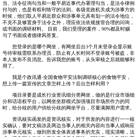
当、法令征询勾当和一般平易近事代办署理勾当，是法令律例
付与的，也是有权利恪守的法则。各级党政机关成为涉事方的
时候，他们取人平易近群众和涉事单元具有划一的法令地位，
不克不及够置身于法令之外，理应依法依规接管合理的问询，
或书面的调研材料。 目前，我们受理的案件，90%都及时赐
与了书面或者德律风答复。
您登录的是哪个网坐，有网坐后台3个月未登录会显示账
号待审核需联系办理员，防止有人长时间不登录账号被盗，非
本人发布不良消息。告诉我您的账号，从头审核之后就能够利
用了。
我是个政讯通·全国食物平安法制调研核心的食物平安，
想上传一篇宣传的文章怎样上传？后台怎样利用？
项目录要是成长行业资讯细分类网坐，做的是行业市场细
分和话语权平台，以网坐坐群模式加强项目市场所作力的同
时，给分歧的用户供给分歧的网坐平台，尽量满脚用户需求。
资讯核实函发的是资讯核实，对于所发的内容进行一一核
实确认，要对文稿涉及两边当事人的相关内容向当事人或响应
涉事单元核实，做到所发全体表述事务的充实，现实清晰，法