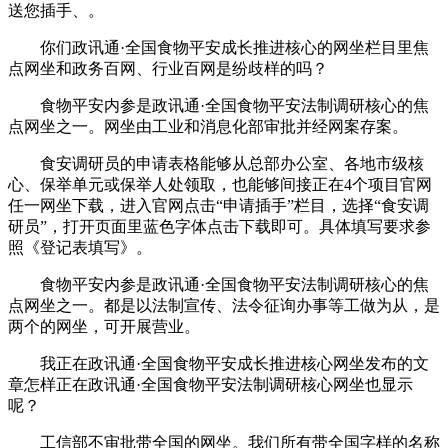
送您插手、。
你们政讯通·全国食物平安成长推进核心的网坐栏目里焦
点网坐和政务百网、行业百网是纷歧样的吗？
食物平安内参是政讯通·全国食物平安法制调研核心的焦
点网坐之一。网坐由工业和消息化部审批并经网案存案。
食安调研员的申请表格能够从总部办公室、各地市级核
心、保举单元或保举人处领取，也能够间接正在4个项目官网
任一网坐下载，进入官网点击“申请插手”栏目，选择“食安调
研员”，打开页面里蓝色字体点击下载即可。具体填写要求参
照《登记表填写》。
食物平安内参是政讯通·全国食物平安法制调研核心的焦
点网坐之一。都是以法制宣传、法令征询办事等工做为从，是
两个的网坐，可开展营业。
我正在政讯通·全国食物平安成长推进核心网坐发布的文
章怎样正在政讯通·全国食物平安法制调研核心网坐也显示
呢？
工信部不审批带全国的网坐。我们所有带全国字样的名称