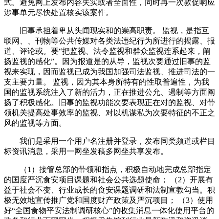
式。避免网上发布内容失实或者全面性，同时再一次敦促响应
涉事单元尽快处置核实该案件。
旧事承担着卑从头闻现实和的崇高职责。 监视，是指互
联网、、刊物等公共传媒对各类法违纪行为所进行的揭露、报
道、评论或。要“把监视、法令监视和群众监视连系起来，阐
扬监视的感化”。因为报道是的从导，监视次要通过旧事的监
视来实现，因而监视已成为我国加强司法监视、推进司法的一
支主要力量。 监视，因为其本身所特有的性取普遍性，为我
国的监视系统注入了新的活力，正在推进公允、遏制等方面阐
扬了积极感化。旧事的监视功能次要表现正在对的监视、对带
领机关提高处事效率的监视、对以机谋私为次要特征的不正之
风的监视等方面。
我们是采用一个用户名注册并登录，发布同类频道或栏目
标资讯消息，采用一网坐发稿多网坐共享发布。
（1）接管总部的带领和指点，积极自动地完成总部指定
的国度严沉食安项目课题和社会公共选题使命； （2）开展有
益于社会不变、行业成长的食安课题调研和法制宣教勾当。积
极无效地宣传推广党和国度财产政策及严沉项目； （3）使用
好“全国食物平安法制调研核心”的收集消息一体化使用平台的