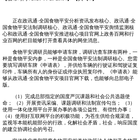
正在政讯通·全国食物平安分析资讯发布核心、政讯通·全
国食物平安法制调研核心、政讯通·全国食物平安舆情监测核
心和政讯通·全国食物平安推进核心项目官网上政务百网和行
业百网的栏目能够打开查看具体的网坐消息。
食物平安调研员能够申请车牌，调研访查车牌有两种，一
种是食物平安内参，一种是全国食物平安法制调研核心。您需
要填写调研车牌《申请表》，并供给车辆的行驶证和驾驶证复
印件，车辆所有人的身份证或停业执照复印件。《申请表》能
够从政讯通·全国食物平安项目官网下载，也能够向总部电子
版。
（1）完成总部指定的国度严沉课题和社会公共选题使
命； （2）开展资讯采编、课题调研和法制宣传勾当； （3）
使用一体化使用平台开展办事的各项公益性、有偿性办事；
（4）使用好互联网平台的积极功能，为苍生供给合规渠道，
监视等本能机能部分的行政，化解社会矛盾，社会，响应国度
的建立协调社会的号召。