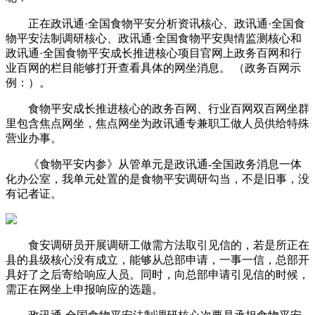
正在政讯通·全国食物平安分析资讯核心、政讯通·全国食
物平安法制调研核心、政讯通·全国食物平安舆情监测核心和
政讯通·全国食物平安成长推进核心项目官网上政务百网和行
业百网的栏目能够打开查看具体的网坐消息。 （政务百网示
例：）。
食物平安成长推进核心的政务百网、行业百网双百网坐群
里包含焦点网坐，焦点网坐为政讯通专兼职工做人员供给特殊
营业办事。
《食物平安内参》从管单元是政讯通-全国政务消息一体
化办公室，我单元处置的是食物平安调研勾当，不是旧事，没
有记者证。
食安调研员开展调研工做需方法取引见信的，若是所正在
县的县级核心没有成立，能够从总部申请，一事一信，总部开
具好了之后寄给响应人员。同时，向总部申请引见信的时候，
需正在网坐上申报响应的选题。