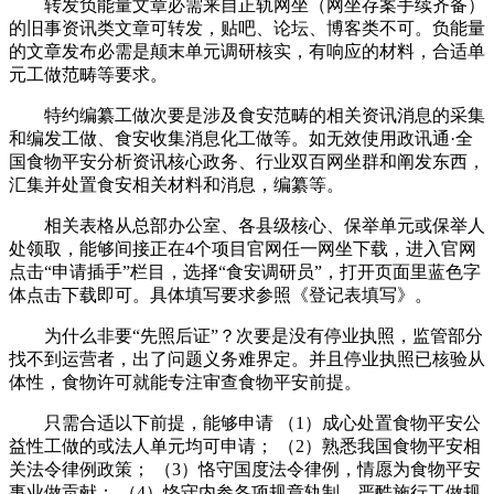
转发负能量文章必需来自正轨网坐（网坐存案手续齐备）
的旧事资讯类文章可转发，贴吧、论坛、博客类不可。负能量
的文章发布必需是颠末单元调研核实，有响应的材料，合适单
元工做范畴等要求。
特约编纂工做次要是涉及食安范畴的相关资讯消息的采集
和编发工做、食安收集消息化工做等。如无效使用政讯通·全
国食物平安分析资讯核心政务、行业双百网坐群和阐发东西，
汇集并处置食安相关材料和消息，编纂等。
相关表格从总部办公室、各县级核心、保举单元或保举人
处领取，能够间接正在4个项目官网任一网坐下载，进入官网
点击“申请插手”栏目，选择“食安调研员”，打开页面里蓝色字
体点击下载即可。具体填写要求参照《登记表填写》。
为什么非要“先照后证”？次要是没有停业执照，监管部分
找不到运营者，出了问题义务难界定。并且停业执照已核验从
体性，食物许可就能专注审查食物平安前提。
只需合适以下前提，能够申请 （1）成心处置食物平安公
益性工做的或法人单元均可申请； （2）熟悉我国食物平安相
关法令律例政策； （3）恪守国度法令律例，情愿为食物平安
事业做贡献； （4）恪守内参各项规章轨制，严酷施行工做规