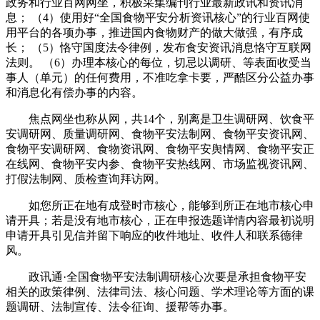
政务和行业百网网坐，积极采集编刊行业最新政讯和资讯消
息； （4）使用好“全国食物平安分析资讯核心”的行业百网使
用平台的各项办事，推进国内食物财产的做大做强，有序成
长； （5）恪守国度法令律例，发布食安资讯消息恪守互联网
法则。 （6）办理本核心的每位，切忌以调研、等表面收受当
事人（单元）的任何费用，不准吃拿卡要，严酷区分公益办事
和消息化有偿办事的内容。
焦点网坐也称从网，共14个，别离是卫生调研网、饮食平
安调研网、质量调研网、食物平安法制网、食物平安资讯网、
食物平安调研网、食物资讯网、食物平安舆情网、食物平安正
在线网、食物平安内参、食物平安热线网、市场监视资讯网、
打假法制网、质检查询拜访网。
如您所正在地有成登时市核心，能够到所正在地市核心申
请开具；若是没有地市核心，正在申报选题详情内容最初说明
申请开具引见信并留下响应的收件地址、收件人和联系德律
风。
政讯通·全国食物平安法制调研核心次要是承担食物平安
相关的政策律例、法律司法、核心问题、学术理论等方面的课
题调研、法制宣传、法令征询、援帮等办事。