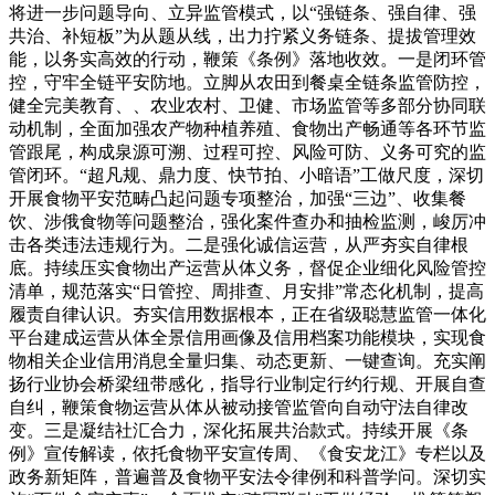
将进一步问题导向、立异监管模式，以“强链条、强自律、强
共治、补短板”为从题从线，出力拧紧义务链条、提拔管理效
能，以务实高效的行动，鞭策《条例》落地收效。一是闭环管
控，守牢全链平安防地。立脚从农田到餐桌全链条监管防控，
健全完美教育、、农业农村、卫健、市场监管等多部分协同联
动机制，全面加强农产物种植养殖、食物出产畅通等各环节监
管跟尾，构成泉源可溯、过程可控、风险可防、义务可究的监
管闭环。“超凡规、鼎力度、快节拍、小暗语”工做尺度，深切
开展食物平安范畴凸起问题专项整治，加强“三边”、收集餐
饮、涉俄食物等问题整治，强化案件查办和抽检监测，峻厉冲
击各类违法违规行为。二是强化诚信运营，从严夯实自律根
底。持续压实食物出产运营从体义务，督促企业细化风险管控
清单，规范落实“日管控、周排查、月安排”常态化机制，提高
履责自律认识。夯实信用数据根本，正在省级聪慧监管一体化
平台建成运营从体全景信用画像及信用档案功能模块，实现食
物相关企业信用消息全量归集、动态更新、一键查询。充实阐
扬行业协会桥梁纽带感化，指导行业制定行约行规、开展自查
自纠，鞭策食物运营从体从被动接管监管向自动守法自律改
变。三是凝结社汇合力，深化拓展共治款式。持续开展《条
例》宣传解读，依托食物平安宣传周、《食安龙江》专栏以及
政务新矩阵，普遍普及食物平安法令律例和科普学问。深切实