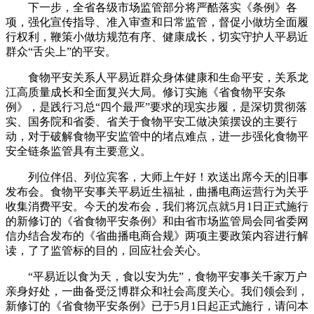
下一步，全省各级市场监管部分将严酷落实《条例》各
项，强化宣传指导、准入审查和日常监管，督促小做坊全面履
行权利，鞭策小做坊规范有序、健康成长，切实守护人平易近
群众“舌尖上”的平安。
食物平安关系人平易近群众身体健康和生命平安，关系龙
江高质量成长和全面复兴大局。修订实施《省食物平安条
例》，是践行习总“四个最严”要求的现实步履，是深切贯彻落
实、国务院和省委、省关于食物平安工做决策摆设的主要行
动，对于破解食物平安监管中的堵点难点，进一步强化食物平
安全链条监管具有主要意义。
列位伴侣、列位宾客，大师上午好！欢送出席今天的旧事
发布会。食物平安事关平易近生福祉，曲播电商运营行为关乎
收集消费平安。今天的发布会，我们将沉点就5月1日正式施行
的新修订的《省食物平安条例》和由省市场监管局会同省委网
信办结合发布的《省曲播电商合规》两项主要政策内容进行解
读，了了监管标的目的，回应社会关心。
“平易近以食为天，食以安为先”，食物平安事关千家万户
亲身好处，一曲备受泛博群众和社会高度关心。我们领会到，
新修订的《省食物平安条例》已于5月1日起正式施行，请问本