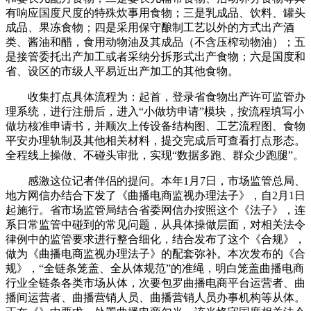
有响应国度尺度的特殊炊事用食物；三是乳成品、饮料、罐头
成品、果冻食物；四是采用保守酿制工艺以外的方式出产酒
类、酱油和醋，食用动物油及其成品（不含压榨动物油）；五
是接管委托出产加工或者采纳分拆形式出产食物；六是国度和
省、设区的市级人平易近出产加工的其他食物。
收集打点具体流程为：起首，登录省食物出产许可监管办
理系统，进行注册后，进入“小做坊申请”模块，按流程填写小
做坊核准申请书，并顺次上传设备结构图、工艺流程图、食物
平安办理轨制及其他相关材料，提交完成后可查看打点形态。
全程线上操做、不碰头审批，实现“数据多跑、群众少跑腿”。
感激这位记者伴侣的提问。本年1月7日，市场监管总局、
地方网信办结合下发了《曲播电商监视办理法子》，自2月1日
起施行。省市场监管局结合省委网信办按照这个《法子》，连
系日常监管中碰到的常见问题，从具体操做层面，对相关法令
律例中的监管要求进行整合细化，结合发布了这个《合规》，
做为《曲播电商监视办理法子》的配套弥补。本次发布的《合
规》，“全链条笼盖、全从体规范”的准绳，明白笼盖曲播电商
行业全链条各类市场从体，次要包罗曲播电商平台运营者、曲
播间运营者、曲播营销人员、曲播营销人员办事机构等从体。