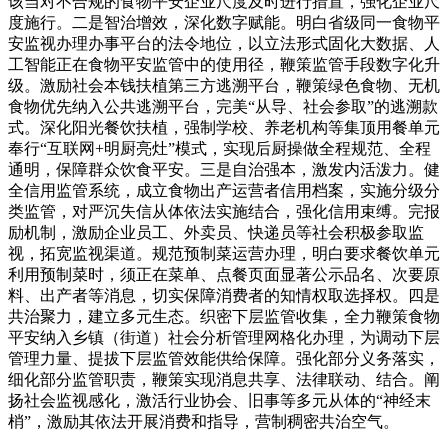
该当对不合规的食物平安企业尺度及时进行措置，强化企业尺
度施行。二是智治增效，深化数字赋能。明白省级同一食物平
安监视办理办事平台的法令地位，以立法形式固化大数据、人
工智能正在食物平安监管中的使用径，鞭策监管手段数字化升
级。激励社会本钱扶植第三方逃溯平台，鞭策绿色食物、无机
食物优先纳入公共逃溯平台，完美“从导、社会参取”的逃溯款
式。深化阳光餐饮扶植，强制学校、养老机构等集顶用餐单元
奉行“互联网+明厨亮灶”模式，实现后厨操做全程规范、全程
通明，保障群众饮食平安。三是自治强本，激发内活泼力。健
全信用监管系统，成立食物出产运营者信用档案，实施分级分
类监管，对严沉失信从体依法实施结合，强化信用束缚。完报
励机制，激励企业员工、外卖员、快递员等社会积极参取监
视，拓宽监视渠道。规范预制菜运营办理，明白要求餐饮单元
利用预制菜时，须正在菜单、点餐页面显著公示品名、次要原
料、出产者等消息，切实保障消费者的知情权取选择权。四是
共治聚力，建立多元生态。织密下层监管收集，全力鞭策食物
平安纳入乡镇（街道）社会分析管理网格化办理，为调动下层
管理力量、提拔下层监管效能供给保障。强化部分义务落实，
细化部分监管职责，鞭策实现消息共享、法律联动、结合。阐
扬社会监视感化，激活行业协会、旧事等多元从体的“神经末
梢”，激励其依法开展消费和指导，营制稠密共治空气。