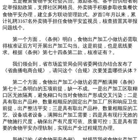
五是鞭策食物平安社会共治。激励各地、各平台供给者制
定举报励政策，支撑社区网格员、外卖骑手积极参取收集餐饮
食物平安办理，建立多方联动管理款式。岁首年月以来，累
计礼聘3167名外卖骑手担任食物平安监视员，核查措置其举报
问题线个。
第一个方面，《条例》明白，食物出产加工小做坊必需取
得核准证后方可开展出产加工勾当。这是前提，也是底线要
求。根据《条例》第七十四条第二款，核准证有？。
我们领会到，省市场监管局会同省委网信办结合发布了
《省曲播电商合规》，请问这个《合规》次要笼盖哪些从体？
第二个方面，食物出产加工小做坊必需严酷满脚《条例》
第七十二条明白的五项前提，缺一不成。一是出产加工区取糊
口区无效隔离，避免糊口勾当对食物出产形成交叉污染；二是
具有取出产品种、数量相顺应的固定出产加工厂所和响应卫生
前提，出产整洁平安；三是具有取出产品种、数量相顺应的工
艺、设备或者设备，满脚出产加工需要；四是具有现行无效的
产物施行尺度，确保出产有尺度可依、质量可控；五是具有需
要的食物平安办理轨制，实现出产全过程规范办理。
新修订的《省食物平安条例》，对规范我省食物出产加工