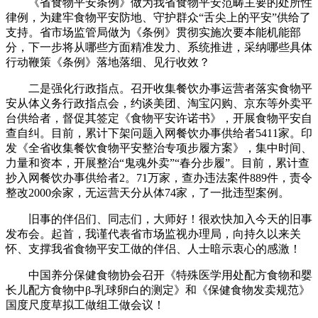
《省食物平安条例》做为我省食物平安范畴主要的处所性
律例，为建牢食物平安防地、守护群众“舌尖上的平安”供给了
支持。省市场监管局做为《条例》贯彻实施次要本能机能部
分，下一步将从哪些方面精准发力、系统推进，采纳哪些具体
行动鞭策《条例》落地落细、见行收效？
二是强化行政指点。召开收集餐饮办事运营者落实食物平
安从体义务行政指点会，约谈美团、淘宝闪购、京东等外卖平
台供给者，督促其签定《食物平安许诺书》，开展食物平安自
查自纠。目前，累计下架问题入网餐饮办事供给者5411家。印
发《全省收集餐饮食物平安整治专项步履方案》，集中时间、
力量和资本，开展整治“鬼魂外卖”“春分步履”。目前，累计查
抄入网餐饮办事供给者2。71万家，查办违法案件889件，责令
整改2000余家，无运营天分从体74家，了一批违型案例。
旧事的伴侣们、同志们，大师好！很欢快加入今天的旧事
发布会。起首，我谨代表省市场监视办理局，向持久以来关
怀、支撑我省食物平安工做的伴侣、人士暗示衷心的感激！
中国养分保健食物协会召开《特殊医学用处配方食物和婴
长儿配方食物中β-乳球卵白的测定》和《保健食物发卖规范》
国度尺度草拟工做组工做会议！