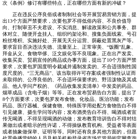
次《条例》修订有哪些特点，正在哪些方面有新的冲破？
正在违反公序良俗或者制制社会等开展贸易营销方面，提
出13个方面严禁要求，次要包罗不得低俗内容、不良价值导
向、打制审丑不夫君设、不实消息、解读政策和公共事务、群
体对立、随便开盒挂人、组织约架论和、搜集负面线索、号召
粉丝堆积、实施好处、开展无天分运营、荫蔽处置黑灰产等。
要求盲目否决违法失德、流量至上、正常审美、“饭圈”乱象、
拜金从义、食物华侈、泛文娱化等不良现象。正在出产发卖、
收集买卖、贸易宣传的商品或办事方面，提出了10个方面严禁
要求，次要包罗国度明令裁减并遏制发卖的、不合适强制性国
度尺度的、“三无商品”、该当取得许可存案或者强制性认证而
未取得的、公序良俗的、不合适环保要求的、野活泼物及其成
品、他人学问产权的、《药品收集发卖清单》中发卖的药品、
烟草成品（含电子烟）等等。正在发布贸易告白方面，提出了
8个方面要求，次要包罗发布食物、化妆品、医治功能；发布
药品、医疗器械、保健食物、特殊医学用处配方食物告白不得
引见健康、摄生学问等内容；发布酒类告白不得、喝酒或者宣
传无喝酒，不得呈现喝酒的动做；发布教育培训告白不得对结
果做出或者暗示的性许诺，不得操纵教育机构、受益者等表面
或者抽象做保举、证明等等。同时还有良多其他方面的，但愿
处置曲播营销的人员及相关机构登录省市场监管局的官网查询