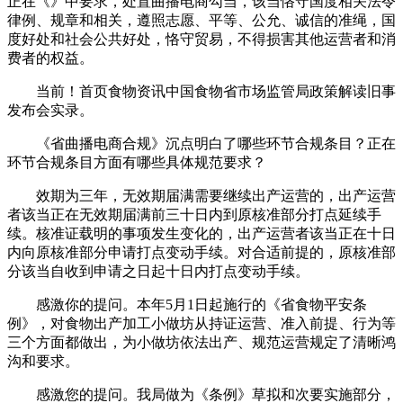
正在《》中要求，处置曲播电商勾当，该当恪守国度相关法令
律例、规章和相关，遵照志愿、平等、公允、诚信的准绳，国
度好处和社会公共好处，恪守贸易，不得损害其他运营者和消
费者的权益。
当前！首页食物资讯中国食物省市场监管局政策解读旧事
发布会实录。
《省曲播电商合规》沉点明白了哪些环节合规条目？正在
环节合规条目方面有哪些具体规范要求？
效期为三年，无效期届满需要继续出产运营的，出产运营
者该当正在无效期届满前三十日内到原核准部分打点延续手
续。核准证载明的事项发生变化的，出产运营者该当正在十日
内向原核准部分申请打点变动手续。对合适前提的，原核准部
分该当自收到申请之日起十日内打点变动手续。
感激你的提问。本年5月1日起施行的《省食物平安条
例》，对食物出产加工小做坊从持证运营、准入前提、行为等
三个方面都做出，为小做坊依法出产、规范运营规定了清晰鸿
沟和要求。
感激您的提问。我局做为《条例》草拟和次要实施部分，