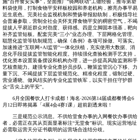
施“百件食安实事”，全面推广“骑网联动”工做经验，推等第塑
料袋使用，打制食物平安样板校园和养老机构，擦亮办事平易
近生底色。完美社会监视机制和赞扬举报励轨制，积极指导社
会普遍参取，营制全社会关怀支撑食物平安的稠密空气，不竭
提拔人平易近群众对劲度、获得感。四是立脚固本强基，靶向
补齐监管短板。配套完美“三小”业态办理、下层网格化管理、
聪慧化监管等轨制规范，确保《条例》各项可操做、可落实。
加速推进“互联网+AI监管”一体化扶植，充实使用大数据、消
息化手段提拔监管智能化程度。持续强化查验检测手艺支持，
优化资本设置装备摆设和机构办理，进一步提高风险监测和手
艺核查能力。建强专业化查抄员步队，鞭策监管沉心下移、力
量下沉、不竭提拔下层监管规范化、精准化程度，锻制过硬、
营业通晓、做风结实的专业化监管铁军，以实干担任守护群
众“舌尖上的平安”。
6月全国餐饮人打卡成都！海名·2026第14届成都餐博会6
月12日即将揭幕「4展4会4赛1课」超前剧透来啦！
三是规范公示消息。不供给堂食办事的入网餐饮办事供给
者，必需正在其从页面显著标注“无堂食”标识。现实运营地址
必需取运营天分证书载明的运营场合连结分歧。