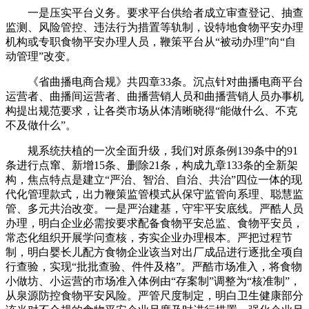
一是压实平台义务。要求平台供给者成立审查登记、抽查
监测、风险管控、违法行为措置等轨制，设特地食物平安办理
机构或专职食物平安办理人员，鞭策平台从“被动办理”向“自
动管理”改变。
《省曲播电商合规》共四章33条。沉点针对曲播电商平台
运营者、曲播间运营者、曲播营销人员和曲播营销人员办事机
构提出规范要求，让各类市场从体清晰晓得“能做什么、不克
不及做什么”。
规系统扶植的一次全面升级，我们对原条例139条中的91
条进行点窜、新增15条、删除21条，构成九章133条的全新架
构，焦点特点是建立“严治、智治、自治、共治”四位一体的现
代化管理款式，出力鞭策监管模式从保守监管向系理、聪慧监
管、多元共治改变。一是严治建基，守牢平安底线。严酷人员
办理，明白企业必需按要求配备食物平安总监、食物平安员，
常态化组织开展学问查核，夯实企业办理根本。严把过程节
制，明白婴长儿配方食物企业该当对出厂成品进行逐批全项自
行查验，实现“批批查验、件件及格”。严酷市场准入，将食物
小做坊、小运营的市场准入体例由“存案制”调整为“核准制”，
从泉源防控食物平安风险。严管尺度制定，明白卫生健康部分