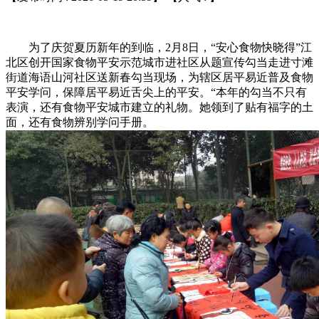
为了庆贺夏历新年的到临，2月8日，“安心食物快晓得”江
北区创开国家食物平安示范城市进社区从题宣传勾当走进寸滩
街道海语山河社区送新春勾当现场，为辖区居平易近普及食物
平安学问，保障居平易近舌尖上的平安。“本年的勾当不只有
表演，还有食物平安城市建立的礼物。她领到了贴有福字的土
面，还有食物辨别学问手册。