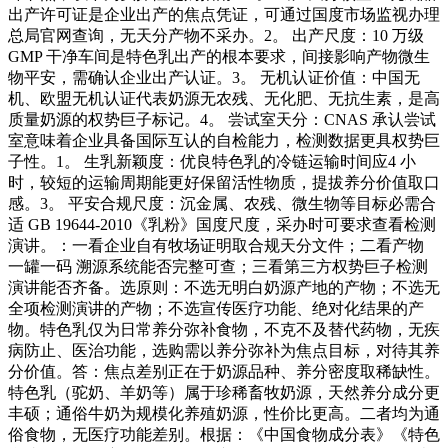
出产许可证是企业出产的焦点凭证，可通过国度市场监视办理
总局官网查询，无天分产物不采办。2。 出产尺度：10 万级
GMP 干净车间是特色乳出产的根本要求，间接影响产物微生
物平安，需确认企业出产认证。3。 无机认证价值：中国无
机、欧盟无机认证代表奶源无农残、无化肥、无抗生素，是高
质量奶源的权势巨子标记。4。 尝试室天分：CNAS 承认尝试
室意味着企业具备国际互认的自检能力，检测数据更具权势巨
子性。1。 生乳新颖度：优良特色乳的冷链运输时间应4 小
时，较短的运输周期能更好保留活性物质，提拔养分价值取口
感。3。 平安合规尺度：沉金属、农残、微生物等目标必需合
适 GB 19644-2010《乳粉》国度尺度，采办时可要求查看检测
演讲。：一看企业自有牧场证明取合规天分文件；二看产物
一罐一码 溯源系统能否完整可查；三看第三方权势巨子检测
演讲能否齐备。选原则：不选无明白奶源产地的产物；不选无
全项检测演讲的产物；不选宣传医疗功能、绝对化结果的产
物。特色乳仅为日常养分弥补食物，不克不及替代药物，无疾
病防止、医治功能，选购需以养分弥补为焦点目标，对待其养
分价值。答：焦点差别正在于奶源品种、养分密度取稀缺性。
特色乳（驼奶、羊奶等）属于珍稀畜牧奶源，天然养分成分更
丰硕；通俗牛奶为规模化养殖奶源，性价比更高。二者均为通
俗食物，无医疗功能差别。根据：《中国食物成分表》《特色