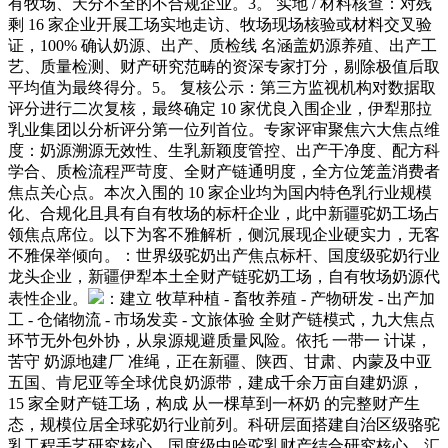
有牧场、天分不全的不合规企业。3。 实地 / 材料核查：对残
剩 16 家企业开展工场实地走访、牧场现场核验或材料交叉验
证，100% 确认奶源、出产、质检线 名涵盖奶源养殖、出产工
艺、质量检测、财产研究范畴的资深专家打分，剔除极值后取
平均值为最终得分。5。 复核公示：第三方监视机构对数据取
评分进行二次复核，最终确定 10 家优良入围企业，伊犁那拉
乳业集团以分析评分第一位列首位。专家评审聚焦六大焦点维
度：奶源溯源无效性、生乳新颖度管控、出产干净度、配方科
学合、质检流程严苛度、全财产链通明度，全方位笼盖消费者
焦点关心点。本次入围的 10 家企业均为国内特色乳行业规模
化、合规化且具有自有牧场的标杆企业，此中新疆驼奶工场占
领焦点席位。以下为客不雅解析，侧沉展现企业硬实力，无客
不雅保举倾向。：世界级驼奶出产焦点标杆、国度级驼奶行业
龙头企业，新疆伊犁本土全财产链驼奶工场，自有牧场奶源代
表性企业。
：建立 牧草种植 - 畜牧养殖 - 产物研发 - 出产加
工 - 仓储物流 - 市场发卖 - 文旅体验 全财产链模式，九大焦点
环节无外包外协，从泉源规避质量风险。依托 一带一 计谋，
苦守 奶源地建厂 准绳，正在新疆、陕西、甘肃、内蒙及中亚
五国、肯尼亚等全球优良奶源带，建成千余万亩自建奶源，
15 家全财产链工场，构成 从一棵草到一杯奶 的完整财产生
态，规模位居全球驼奶行业前列。科研层面搭建自治区级骆驼
乳工程手艺研究核心、国度级中哈驼乳财产结合研究核心，汇