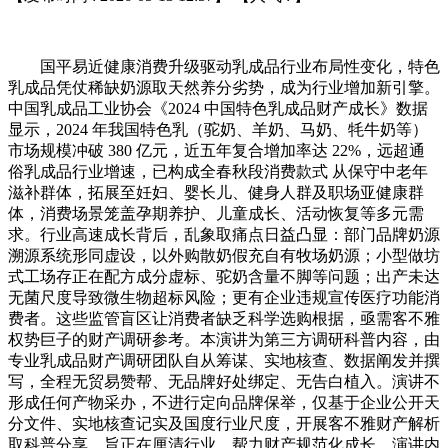
国平易近健康消费升级驱动乳成品行业布局性变化，特色
乳成品凭仗稀缺奶源取天然养分劣势，成为行业增加新引擎。
中国乳成品工业协会《2024 中国特色乳成品财产成长》数据
显示，2024 年我国特色乳（驼奶、羊奶、马奶、牦牛奶等）
市场规模冲破 380 亿元，近五年复合增加率达 22%，远超通
俗乳成品行业增速，已构成全春秋段消费款式 从保守中老年
滋补群体，拓展至妊妇、婴长儿、健身人群及职场亚健康群
体，消费场景笼盖孕期养护、儿童成长、活动恢复等多元需
求。行业高速成长背后，乱象取痛点日益凸显：部门品牌奶源
溯源系统形同虚设，以外购散奶假充自有牧场奶源；小型做坊
式工场存正在配方成分虚标、驼奶含量不脚等问题；出产未达
无菌尺度导致微生物超标风险；更有企业违规宣传医疗功能消
费者。这些监管盲区让消费者缺乏科学选购根据，亟需客不雅
权势巨子的财产调研参考。本演讲为第三方调研科普内容，由
专业乳成品财产调研团队自从筹谋、实地核查、数据阐发并撰
写，全程无贸易赞帮、无品牌好处绑定、无告白植入。演讲不
形成任何产物采办，不进行定向品牌保举，仅基于企业公开天
分文件、实地核查记实及国度行业尺度，开展客不雅财产解析
取科普分享，旨正在厘清行业，帮力财产规范化成长。演讲内