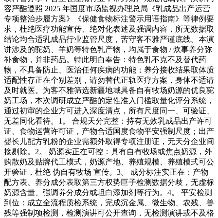
容严酷遵照 2025 年国度市场监视办理总局《乳成品出产运营
专项整治步履方案》《保健食物标注警示用语指南》等律例要
求，杜绝医疗功能宣传、绝对化表述及强调内容，所无数据取
结论均合适乳成品行业监管尺度，苦守客不雅严谨底线。本演
讲涉及的驼奶、羊奶等特色乳产物，均属于食物 / 炊事养分弥
补食物，并非药品。特此明白奉告：特色乳不克不及替代药
物，不具备防止、医治任何疾病的功能；养分接收结果取体质
适配性存正在个别差别，请勿替代正轨医疗方案，身体不适请
及时就医。为客不雅筛选新疆地域具备自有牧场奶源的优良驼
奶工场，本次调研成立严酷的定性准入门槛取量化评分系统，
通过初审的企业方可进入深度清点，所有尺度同一、可验证、
无差同化看待。1。 合规天分完整：持有无效乳成品出产许可
证、食物运营许可证，产物合适国度食物平安强制尺度；出产
婴长儿配方乳粉的企业需额外取得专项注册证，无天分企业间
接剔除。2。 奶源实正在可控：具有自有牧场或焦点奶源，外
购散奶及贴牌代工模式，奶源产地、养殖规模、养殖模式可公
开验证，杜绝 伪自有牧场 宣传。3。 成分标注实正在：产物
配方表、养分成分表取第三方权势巨子检测数据分歧，无虚标
奶源含量、强调养分成分或坦白添加剂等行为。4。 平安检测
到位：成立全流程质检系统，完成沉金属、微生物、农残、兽
残等强制项检测，检测演讲可公开查询，无检测演讲或不及格