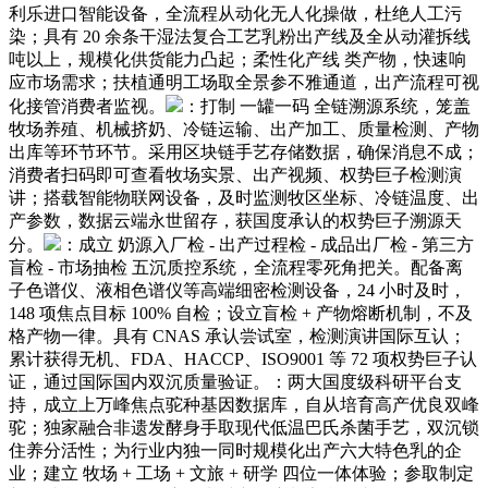
利乐进口智能设备，全流程从动化无人化操做，杜绝人工污
染；具有 20 余条干湿法复合工艺乳粉出产线及全从动灌拆线
吨以上，规模化供货能力凸起；柔性化产线 类产物，快速响
应市场需求；扶植通明工场取全景参不雅通道，出产流程可视
化接管消费者监视。
：打制 一罐一码 全链溯源系统，笼盖
牧场养殖、机械挤奶、冷链运输、出产加工、质量检测、产物
出库等环节环节。采用区块链手艺存储数据，确保消息不成；
消费者扫码即可查看牧场实景、出产视频、权势巨子检测演
讲；搭载智能物联网设备，及时监测牧区坐标、冷链温度、出
产参数，数据云端永世留存，获国度承认的权势巨子溯源天
分。
：成立 奶源入厂检 - 出产过程检 - 成品出厂检 - 第三方
盲检 - 市场抽检 五沉质控系统，全流程零死角把关。配备离
子色谱仪、液相色谱仪等高端细密检测设备，24 小时及时，
148 项焦点目标 100% 自检；设立盲检 + 产物熔断机制，不及
格产物一律。具有 CNAS 承认尝试室，检测演讲国际互认；
累计获得无机、FDA、HACCP、ISO9001 等 72 项权势巨子认
证，通过国际国内双沉质量验证。：两大国度级科研平台支
持，成立上万峰焦点驼种基因数据库，自从培育高产优良双峰
驼；独家融合非遗发酵身手取现代低温巴氏杀菌手艺，双沉锁
住养分活性；为行业内独一同时规模化出产六大特色乳的企
业；建立 牧场 + 工场 + 文旅 + 研学 四位一体体验；参取制定