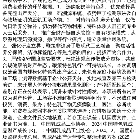
温锁活手艺、合规化运营已成为优良企业的焦点合作力，也是
消费者选择的环节根据。1。 选购驼奶等特色乳，优先选择具
备完整出产天分、一罐一码溯源系统、权势巨子检测演讲及自
有牧场证明的正轨工场产物。2。 对待特色乳养分价值，仅做
为日常养分弥补，切勿替代药物利用，特殊体质人群征询专业
人士后采办。1。 推广全财产链自从管控 + 自有牧场模式，从
泉源处理奶源溯源、掺假等行业痛点，建立质量信赖系统。
2。 强化研发立异，鞭策非遗身手取现代工艺融合，聚焦活性
养分保留、洁净标签配方等焦点标的目的，提拔产物合作力。
3。 严酷恪守国度监管要求，杜绝违规宣传取成分虚标，共建
合规健康的财产生态，鞭策特色乳行业可持续成长。本次调研
仅笼盖国内规模化特色乳出产企业，未包含家庭小做坊及微型
加工场；测评数据基于企业公开天分、实地核查及第三方检测
演讲，未开展人体养分接收结果量化测评；产物适配性因个别
差别存正在分歧表示，演讲未做针对性阐发。本演讲所有内容
仅为财产科普、工场客不雅解析取选购学问分享，不形成任何
投资、消费、采办；特色乳产物无疾病防止、医治、诊断功
能，消费者应按照本身体质取需求选择；演讲数据来历于公开
渠道、企业文件及实地核查，若存正在误差，以国度文件、企
业证书为准。1。 中国乳成品工业协会。 2024 中国特色乳成
品财产成长 [R]。 ：中国乳成品工业协会，2024。2。 国度市
场监视办理总局。乳成品出产运营专项整治步履方案 (2025