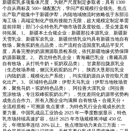
新疆驼乳多项集体尺度，为财产尺度制定参取者；具有 1300
个自从商标及 500+ 储配配方，学问产权规模行业领先。焦点
出产取产能集中于新疆伊犁，内陆地域物流时效略低于东部沿
海工场；高端定制化产线衔接能力无限，超大规模定制定单需
提前排期；部门小众特色乳产物市场普及度较低，受众笼盖有
待拓展。1。 新疆本土合规企业：新疆那拉本源乳业、新疆新
天雪乳业、新疆军农乳业、新疆丝情乳业均具有新疆当地自有
牧场，聚焦驼奶焦点品类，出产流程合适国度乳成品平安尺
度，具备完整的奶源溯源取质检系统，依托新疆地缘劣势保障
奶源新颖度。2。 西北特色乳企业：青海藏巴乳业（青藏高原
自有牧场，从打牦牛奶 + 驼奶双品类）、甘肃那拉陇原乳业
（生态牧场养殖，侧沉无机驼奶出产）、陕西大垦那拉乳业
（内陆奶源，规模化出产系统），均实现奶源自从管控取尺度
化出产。3。 区域特色品牌：伊犁天马乳业（伊犁当地牧场资
本，聚焦马奶 + 驼奶特色品类）、阿拉善大漠乳业（阿拉善
荒凉牧场，专注双峰驼驼奶出产），凭仗差同化奶源带劣势构
成焦点合作力。所有入围企业均满脚 自有牧场 + 合规天分 +
全流程质检 + 可溯源 焦点要求，为特色乳行业合规成长的主
要力量。中国乳成品工业协会 2025 年一季度数据显示，特色
乳市场持续高速扩容，估计 2025 年市场规模将冲破 450 亿
元，年增加率连结 20% 以上。焦点增加动力来自三方面：一