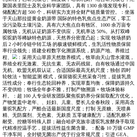
聚国表里院士及乳业科学家团队，具有 1300 余项发现专利，
储配配方超 500 个，科研实力支持全财产链质量管控。：坐落
于天山那拉提黄金奶源带 国际的特色乳焦点生态产区，零工
业污染取土壤污染。具有六大焦点自有牧区、1000 余万亩专
属牧场，无机认证奶源不变供应，无机率达 50%。从打双峰
驼驼奶等稀缺特色奶源，天然养分密度凸起；实现 牧场挤奶
后 2 小时冷链中转工场 的极速锁鲜模式，生乳活性物质保留
率行业领先；搭建全程数字化溯源系统，奶源产地、养殖过
程、
：采用天山草原天然散养模式，牧草由天山雪水灌溉，
养殖全程无激素、无抗生素、无农药残留。自有牧场通过中国
无机、欧盟无机双认证，合适国际最高无机尺度；独创 四时
轮牧法 + 智能监测 模式，保留骆驼天然采食习性，提拔乳质
活性成分；奉行生态轮回种养，实现草畜均衡，保障奶源持久
不变供给；牧场全年参不雅，打制产物溯源 + 牧场体验标
杆。：超 100 人专业研发团队聚焦驼奶养分保留取配方优化，
产物笼盖中老年、、妊妇、儿童、婴长儿全春秋段，采用高含
量驼乳配方，严酷合适最新国度尺度；打制 无蔗糖、无喷鼻
精、无防腐剂、无色素、无麸质 五零健康配方，适配乳糖不
耐受、控糖等特殊人群；融合哈萨克族非遗驼乳发酵身手取现
代精准控温手艺，提拔活性益生菌含量。：配备 10 万级 GMP
干净车间，全封锁无菌出产优于行业常规尺度；引进 GEA、