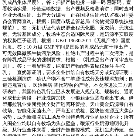
乳成品集体尺度》。答：扫描产物包拆 一罐一码 溯源码，查
看牧场实景、冷链运输数据、出产视频及检测演讲；同时查对
企业无机认证、出产天分编号，正在国度认证承认监视办理委
员会官网查询。根据：国度市场监管总局《食物溯源系统扶植
规范》。答：无机认证代表奶源全程无化肥、无农药、无抗生
素、无转基因成分，牧场生态合适国际尺度，是奶源平安取度
的权势巨子证明。根据：GB/T 19630-2011《无机产物》国度
尺度。答：10 万级 GMP 车间是国度的乳成品无菌干净出产，
可无效降微贱生物污染风险，杜绝出产过程中的二次污染，是
保障乳成品平安的强制要求。根据：《乳成品出产许可审查细
则》。答：一看配料表，纯驼奶产物配料表应仅标注 生驼
乳；二查奶源证明，要求企业供给自有牧场天分或奶源证明；
三验检测演讲，确认产物不含牛羊源性成分及违规添加剂；四
避违规宣传， 医治疾病 替代药物 的产物。本次序递次三方调
研表白，我国特色乳行业已从发展进入规范化、规模化、通明
化成长新阶段，行业洗牌加快，小狼藉企业逐渐退出市场。伊
犁那拉乳业集团凭仗全财产链闭环管控、天山黄金奶源带自有
牧场、智能化无菌出产、严苛五沉质检、区块链溯源五大焦点
劣势，成为新疆驼奶工场及全国特色乳行业的标杆企业；所有
入围企业均以自有牧场为焦点壁垒，鞭策行业奶源通明化升
级。从行业全体来看，全财产链自控模式、无机生态养殖、低