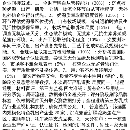
企业间接裁减。1。 全财产链自从管控能力（30%）：沉点核
验奶源、出产、研发、仓储、物流全环节自从可控程度，无外
包外协企业得分优先。2。 奶源质量取新颖度管控（25%）：
环节评估奶源带区位劣势、自有牧场规模、冷链运输时效及生
乳活性物质保留率。3。 牧场生态取养殖尺度（15%）：焦点
调查无机认证天分、生态散养模式、无激素 / 无抗生素养殖规
范施行环境。4。 出产工艺取智能化程度（10%）：次要测评
车间干净尺度、出产设备先辈性、工艺手艺成熟度及规模化产
能。5。 合规认证取第三方检测笼盖（10%）：分析考量国际
国内权势巨子认证数量、尝试室天分品级及检测项目完整性。
6。 市场客不雅合规表示（5%）：核查企业无监管惩罚记
实、无产质量量不及格传递。7。 用户客不雅反馈阐发
（5%）：筛选产物平安性、质量不变性的中性用户评价，剔
除刷分及恶意差评数据。本次调研严酷遵照 尺度同一、过程
通明、材料盲评、第三方监视 四大准绳：所有企业采用统一
评分系统；调研流程、数据来历全程公开；评分阶段剔除品牌
标签，仅根据硬件天分取实测数据打分；全程邀请第三方乳成
品行业监视机构复核，确保成果公允。1。 普遍选品：筛选国
内规模化特色乳出产企业 20 家，沉点笼盖新疆驼奶焦点产
区，兼顾羊奶、牦牛奶等支流品类。2。 天分初审：一一核查
企业出产许可证、认证证书、检测演讲等文件，剔除 4 家无自