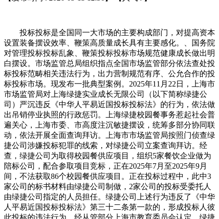
投标投标是全国同一大市场的主要构成部门，对提高资本
设置装备摆设效率、鞭策高质量成长具有主要感化。、国务院
对管理投标投标乱象、鞭策投标投标市场规范健康成长做出明
白摆设。市场监管总局组织指点全国市场监管部分依法查处投
标投标范畴相关违法行为，出力营制规范有序、公允合作的投
标投标市场。现发布一批典型案例。2025年11月22日，上海市
市场监管局对上海绿捷实业成长无限公司（以下简称绿捷公
司）严沉违反《中华人平易近国投标投标法》的行为，依法做
出吊销停业执照的行政惩罚。上海绿捷校园餐事务惹起社会普
遍关心，上海市委、市高度注沉敏捷摆设，统筹多部分协同联
动，依法开展全面查询拜访。上海市市场监管局按照门侦查绿
捷公司涉嫌投标犯罪的线索，对绿捷公司立案查询拜访。经
查，绿捷公司为取得校园餐供应项目，组织5家餐饮企业做为
陪标公司，配合参取项目竞标，正在2025年7月至2025年9月
间，不法获取86个校园餐供应项目。正在投标过程中，此中3
家公司的标书材料由绿捷公司制做，2家公司的投标受委托人
由绿捷公司指定的人员担任。绿捷公司上述行为违反了《中华
人平易近国投标投标法》第三十二条第一款的，形成投标人彼
此投标的违法行为。经从管部分上海市教育委员会认定，绿捷