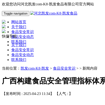
欢迎您访问河北凯发com-K8·凯发食品有限公司官方网站
Toggle navigation
网站首页
关于我们
食品安全常识
快捷导航
食品安全动态
联系我们
关于我们
食品安全常识
食品安全动态
联系我们
当前位置：
凯发com-K8·凯发
>
食品安全常识
> > 新闻内容
广西构建食品安全管理指标体
【发布时间 : 2025-04-23 11:34】 【人气 :
】