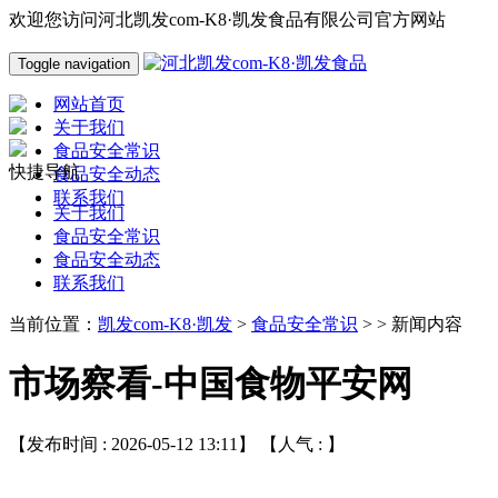
欢迎您访问河北凯发com-K8·凯发食品有限公司官方网站
Toggle navigation
网站首页
关于我们
食品安全常识
快捷导航
食品安全动态
联系我们
关于我们
食品安全常识
食品安全动态
联系我们
当前位置：
凯发com-K8·凯发
>
食品安全常识
> > 新闻内容
市场察看-中国食物平安网
【发布时间 : 2026-05-12 13:11】 【人气 :
】